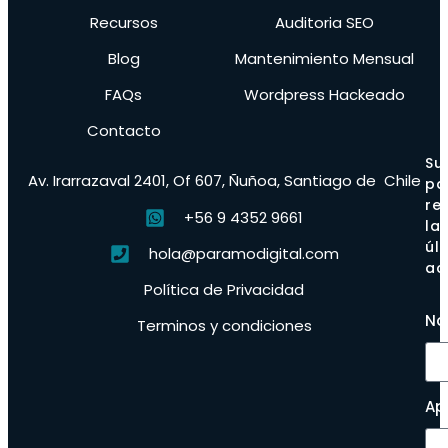
Recursos
Auditoria SEO
Blog
Mantenimiento Mensual
FAQs
Wordpress Hackeado
Contacto
Su
Av. Irarrazaval 2401, Of 607, Ñuñoa, Santiago de Chile
pa
rec
+56 9 4352 9661
la
úl
hola@paramodigital.com
ac
Política de Privacidad
No
Terminos y condiciones
Ap